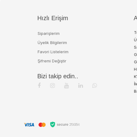
Hızlı Erişim
A
T
Siparişlerim
Ü
Üyelik Bilgilerim
S
Favori Listelerim
G
Şifremi Değiştir
G
H
Bizi takip edin..
K
İ
B