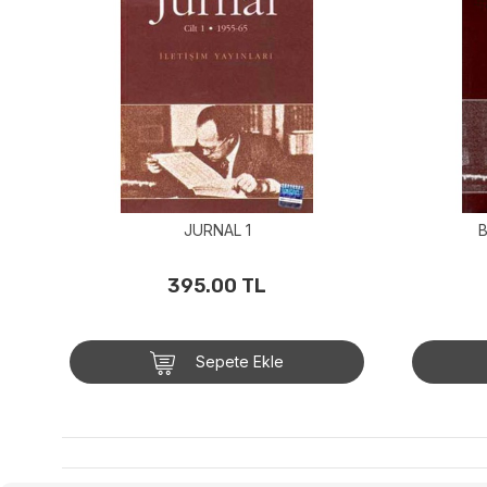
JURNAL 1
B
395.00 TL
Sepete Ekle