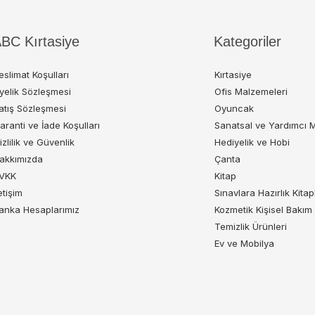
BC Kırtasiye
Kategoriler
eslimat Koşulları
Kırtasiye
yelik Sözleşmesi
Ofis Malzemeleri
atış Sözleşmesi
Oyuncak
aranti ve İade Koşulları
Sanatsal ve Yardımcı 
izlilik ve Güvenlik
Hediyelik ve Hobi
akkımızda
Çanta
VKK
Kitap
letişim
Sınavlara Hazırlık Kitap
anka Hesaplarımız
Kozmetik Kişisel Bakım
Temizlik Ürünleri
Ev ve Mobilya