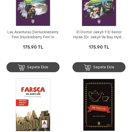
Las Aventuras DeHuckleberry
El Doctor Jekyll Y El Senor
Finn (Huckleberry Finn´in
Hyde (Dr. Jekyll Ve Bay Hyde)
Maceraları) İspanyolca Türkçe
İspanyolca Türkçe Bakışımlı
Bakışımlı Hikaye
175.90 TL
175.90 TL
Hikayeler
Sepete Ekle
Sepete Ekle