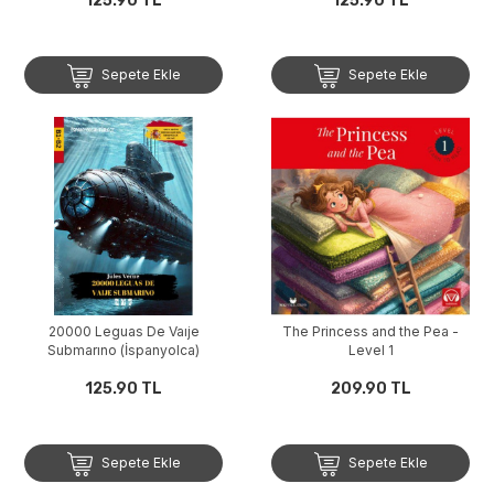
125.90 TL
125.90 TL
Sepete Ekle
Sepete Ekle
20000 Leguas De Vaıje
The Princess and the Pea -
Submarıno (İspanyolca)
Level 1
125.90 TL
209.90 TL
Sepete Ekle
Sepete Ekle