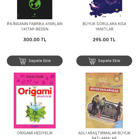
İFA:İNSANIN FABRİKA AYARLARI
BÜYÜK SORULARA KISA
1.KİTAP-BEDEN
YANITLAR
300.00 TL
295.00 TL
Sepete Ekle
Sepete Ekle
ORİGAMİ HEDİYELİK
ADLİ ARAŞTIRMALAR BÜYÜK
PATLAMALAR