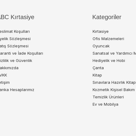
BC Kırtasiye
Kategoriler
eslimat Koşulları
Kırtasiye
yelik Sözleşmesi
Ofis Malzemeleri
atış Sözleşmesi
Oyuncak
aranti ve İade Koşulları
Sanatsal ve Yardımcı 
izlilik ve Güvenlik
Hediyelik ve Hobi
akkımızda
Çanta
VKK
Kitap
letişim
Sınavlara Hazırlık Kitap
anka Hesaplarımız
Kozmetik Kişisel Bakım
Temizlik Ürünleri
Ev ve Mobilya