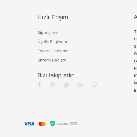
Hızlı Erişim
A
T
Siparişlerim
Ü
Üyelik Bilgilerim
S
Favori Listelerim
G
Şifremi Değiştir
G
H
Bizi takip edin..
K
İ
B