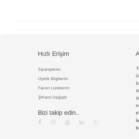
Hızlı Erişim
A
T
Siparişlerim
Ü
Üyelik Bilgilerim
S
Favori Listelerim
G
Şifremi Değiştir
G
H
Bizi takip edin..
K
İ
B