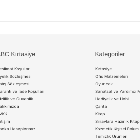
BC Kırtasiye
Kategoriler
eslimat Koşulları
Kırtasiye
yelik Sözleşmesi
Ofis Malzemeleri
atış Sözleşmesi
Oyuncak
aranti ve İade Koşulları
Sanatsal ve Yardımcı 
izlilik ve Güvenlik
Hediyelik ve Hobi
akkımızda
Çanta
VKK
Kitap
letişim
Sınavlara Hazırlık Kitap
anka Hesaplarımız
Kozmetik Kişisel Bakım
Temizlik Ürünleri