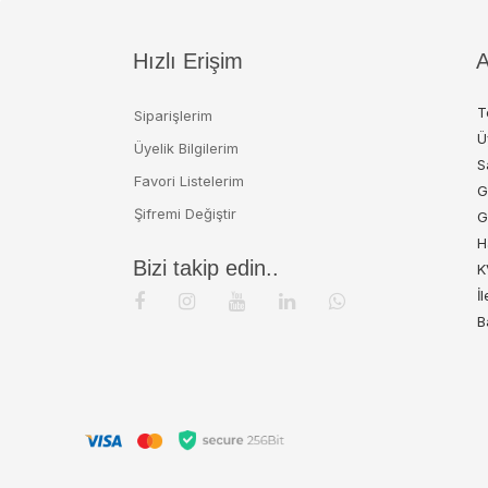
Hızlı Erişim
A
T
Siparişlerim
Ü
Üyelik Bilgilerim
S
Favori Listelerim
G
Şifremi Değiştir
G
H
Bizi takip edin..
K
İ
B