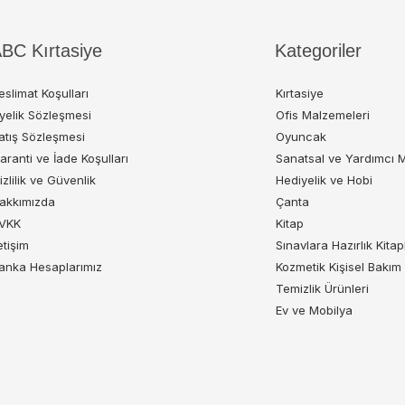
BC Kırtasiye
Kategoriler
eslimat Koşulları
Kırtasiye
yelik Sözleşmesi
Ofis Malzemeleri
atış Sözleşmesi
Oyuncak
aranti ve İade Koşulları
Sanatsal ve Yardımcı 
izlilik ve Güvenlik
Hediyelik ve Hobi
akkımızda
Çanta
VKK
Kitap
letişim
Sınavlara Hazırlık Kitap
anka Hesaplarımız
Kozmetik Kişisel Bakım
Temizlik Ürünleri
Ev ve Mobilya