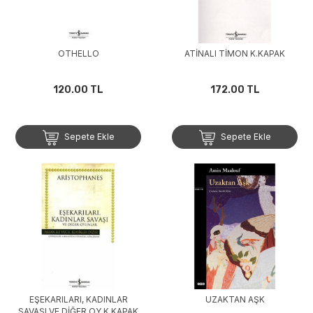
OTHELLO
ATİNALI TİMON K.KAPAK
120.00 TL
172.00 TL
Sepete Ekle
Sepete Ekle
EŞEKARILARI, KADINLAR
UZAKTAN AŞK
SAVAŞI VE DİĞER OY K.KAPAK