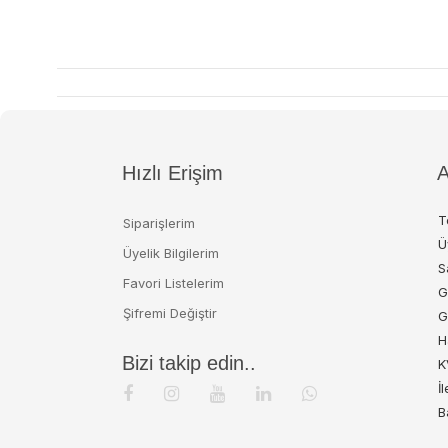
Hızlı Erişim
A
T
Siparişlerim
Ü
Üyelik Bilgilerim
S
Favori Listelerim
G
Şifremi Değiştir
G
H
Bizi takip edin..
K
İ
B