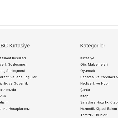
BC Kırtasiye
Kategoriler
eslimat Koşulları
Kırtasiye
yelik Sözleşmesi
Ofis Malzemeleri
atış Sözleşmesi
Oyuncak
aranti ve İade Koşulları
Sanatsal ve Yardımcı 
izlilik ve Güvenlik
Hediyelik ve Hobi
akkımızda
Çanta
VKK
Kitap
letişim
Sınavlara Hazırlık Kitap
anka Hesaplarımız
Kozmetik Kişisel Bakım
Temizlik Ürünleri