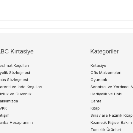
BC Kırtasiye
Kategoriler
eslimat Koşulları
Kırtasiye
yelik Sözleşmesi
Ofis Malzemeleri
atış Sözleşmesi
Oyuncak
aranti ve İade Koşulları
Sanatsal ve Yardımcı 
izlilik ve Güvenlik
Hediyelik ve Hobi
akkımızda
Çanta
VKK
Kitap
letişim
Sınavlara Hazırlık Kitap
anka Hesaplarımız
Kozmetik Kişisel Bakım
Temizlik Ürünleri