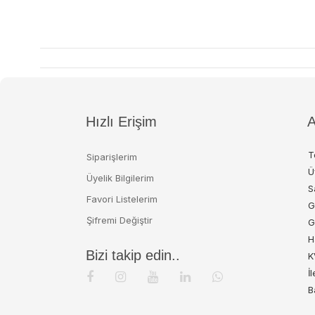
Hızlı Erişim
A
T
Siparişlerim
Ü
Üyelik Bilgilerim
S
Favori Listelerim
G
Şifremi Değiştir
G
H
Bizi takip edin..
K
İ
B