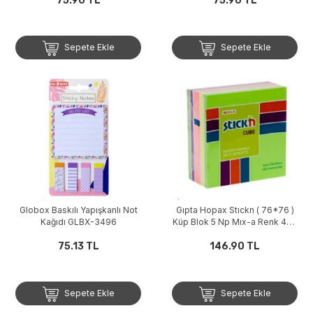
75.90 TL
75.90 TL
Sepete Ekle
Sepete Ekle
Globox Baskılı Yapışkanlı Not
Gıpta Hopax Stıckn ( 76*76 )
Kağıdı GLBX-3496
Küp Blok 5 Np Mıx-a Renk 400
Yaprak
75.13 TL
146.90 TL
Sepete Ekle
Sepete Ekle