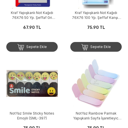
Kraf Yapışkanlı Not Kağıdı
Kraf Yapışkanlı Not Kağıdı
76X76 50 Yp. Şeffaf Gri
76X76 100 Yp. Şeffaf Karışık
7676TR
7676TR
67.90 TL
75.90 TL
Sepete Ekle
Sepete Ekle
NotYaz Smile Sticky Notes
NotYaz Raınbow Parmak
Emojili (SML-397)
Yapışkanlı Sayfa İşaretleyici
PA-7578