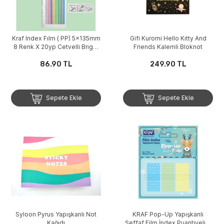
Kraf Index Fılm ( PP) 5x135mm
Gifi Kuromi Hello Kıtty And
8 Renk X 20yp Cetvelli Brıght
Friends Kalemli Bloknot
Color 85135-1
86.90 TL
249.90 TL
Sepete Ekle
Sepete Ekle
Syloon Pyrus Yapışkanlı Not
KRAF Pop-Up Yapışkanlı
Kağıdı
Şeffaf Film İndex Puantiyeli 3