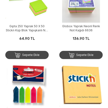
Gıpta 250 Yaprak 50 X 50
Globox Yaprak Neonl Renk
Stickn Küp Blok Yapışkanlı Not
Not Kağıdı 6636
Kağıdı
64.90 TL
136.90 TL
Sepete Ekle
Sepete Ekle