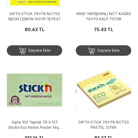
GIPTA STICK 76*76 NOTES
KRAF YAPIŞKANLI NOT KAĞIDI
NEON LEMON 100YP 187647
70*70 KALP 7070K
80.62 TL
75.42 TL
Sepete Ekle
Sepete Ekle
Gıpta 100 Yaprak 76 X 127
GIPTA STICK 76*76 NOTES
Stıckn Eco Notes Pastel Yeşil
PASTEL 21746
Yapışkanlı Not Kağıdı