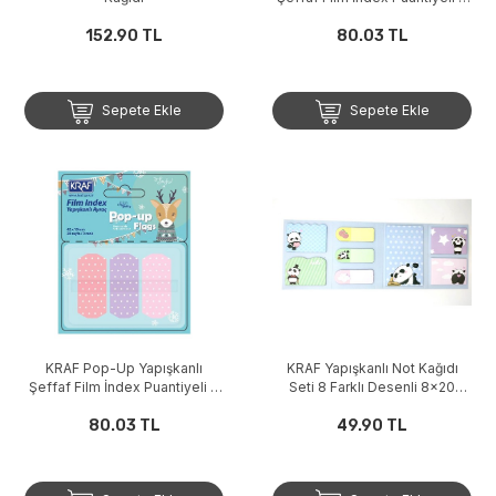
Renk x 20 Yaprak 42x19mm
152.90 TL
80.03 TL
Sepete Ekle
Sepete Ekle
KRAF Pop-Up Yapışkanlı
KRAF Yapışkanlı Not Kağıdı
Şeffaf Film İndex Puantiyeli 3
Seti 8 Farklı Desenli 8x20
Renk x 20 Yaprak 42x19mm
Adet
80.03 TL
49.90 TL