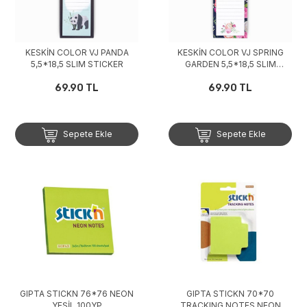
KESKİN COLOR VJ PANDA
KESKİN COLOR VJ SPRING
5,5*18,5 SLIM STICKER
GARDEN 5,5*18,5 SLIM
STICKER1
69.90 TL
69.90 TL
Sepete Ekle
Sepete Ekle
GIPTA STICKN 76*76 NEON
GIPTA STICKN 70*70
YEŞİL 100YP
TRACKING NOTES NEON