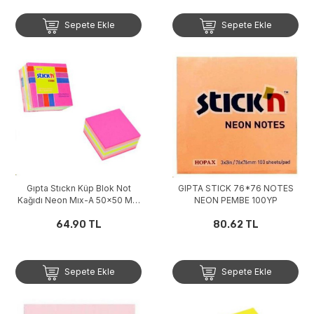
Sepete Ekle
Sepete Ekle
Gıpta Stıckn Küp Blok Not
GIPTA STICK 76*76 NOTES
Kağıdı Neon Mıx-A 50x50 Mm
NEON PEMBE 100YP
4 Renk 250 Yaprak
64.90 TL
80.62 TL
Sepete Ekle
Sepete Ekle