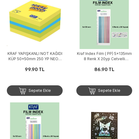
KRAF YAPIŞKANLI NOT KAĞIDI
Kraf Index Fılm ( PP) 5x135mm
KÜP 50x50mm 250 YP NEON
8 Renk X 20yp Cetvelli
YELLOW & GREEN 5050YG
Morandi Color 85135-2
99.90 TL
86.90 TL
Sepete Ekle
Sepete Ekle