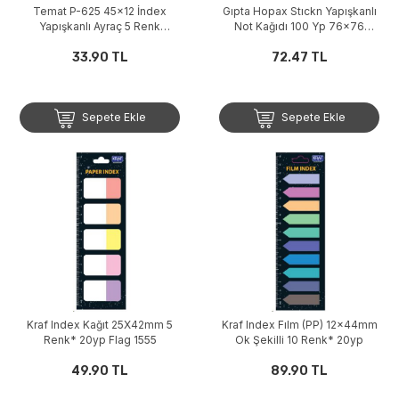
Temat P-625 45x12 İndex
Gıpta Hopax Stıckn Yapışkanlı
Yapışkanlı Ayraç 5 Renk
Not Kağıdı 100 Yp 76x76
Poşette,25 Yaprak
Pastel Turuncu
33.90 TL
72.47 TL
Sepete Ekle
Sepete Ekle
Kraf Index Kağıt 25X42mm 5
Kraf Index Fılm (PP) 12x44mm
Renk* 20yp Flag 1555
Ok Şekilli 10 Renk* 20yp
49.90 TL
89.90 TL