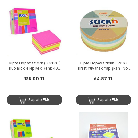
Gıpta Hopax Stıckn ( 76*76 )
Gıpta Hopax Stıckn 67x67
Küp Blok 4 Np Mıx Renk 400
Kraft Yuvarlak Yapışkanlı Not
Yaprak
Blok 250 Yaprak 21831
135.00 TL
64.87 TL
Sepete Ekle
Sepete Ekle