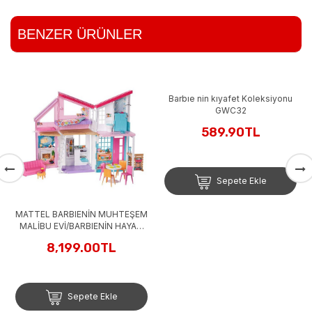
BENZER ÜRÜNLER
Barbıe nin kıyafet Koleksiyonu
GWC32
589.90TL
Sepete Ekle
MATTEL BARBIENİN MUHTEŞEM
MALİBU EVİ/BARBIENİN HAYATI
FXG57
8,199.00TL
Sepete Ekle