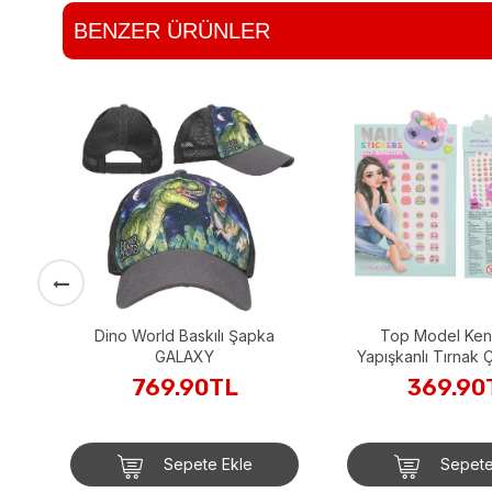
BENZER ÜRÜNLER
Dino World Baskılı Şapka
Top Model Ken
rı
GALAXY
Yapışkanlı Tırnak Ç
Janet
769.90TL
369.90
Sepete Ekle
Sepete