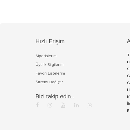
Hızlı Erişim
A
T
Siparişlerim
Ü
Üyelik Bilgilerim
S
Favori Listelerim
G
Şifremi Değiştir
G
H
Bizi takip edin..
K
İ
B