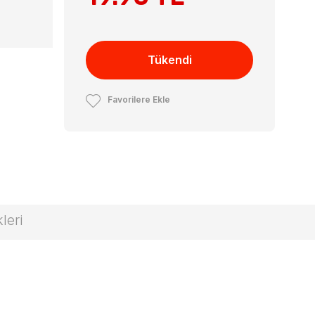
Tükendi
Favorilere Ekle
leri