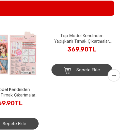
Y
odel Kendinden
Top Model Kendinden
 Tırnak Çıkartmaları
Yapışkanlı Tırnak Çıkartmaları
Lexy
Fergle
69.90TL
369.90TL
Sepete Ekle
Sepete Ekle