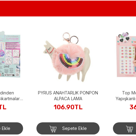
dinden
PYRUS ANAHTARLIK PONPON
Top M
ıkartmaları
ALPACA LAMA
Yapışkanlı
TL
106.90TL
3
 Ekle
Sepete Ekle