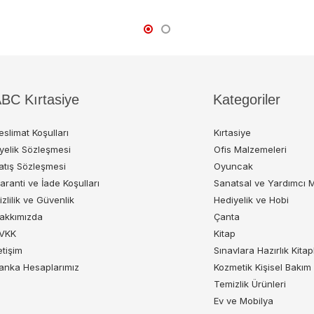
BC Kırtasiye
Kategoriler
eslimat Koşulları
Kırtasiye
yelik Sözleşmesi
Ofis Malzemeleri
atış Sözleşmesi
Oyuncak
aranti ve İade Koşulları
Sanatsal ve Yardımcı 
izlilik ve Güvenlik
Hediyelik ve Hobi
akkımızda
Çanta
VKK
Kitap
letişim
Sınavlara Hazırlık Kitap
anka Hesaplarımız
Kozmetik Kişisel Bakım
Temizlik Ürünleri
Ev ve Mobilya