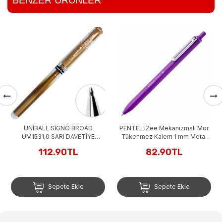
Uni -ball Signo Broad Davetiy
Kalemi BRONZ YALDIZ
119.90TL
Sepete Ekle
D
PENTEL iZee Mekanizmalı Mor
E
Tükenmez Kalem 1 mm Metal
klips
82.90TL
Sepete Ekle