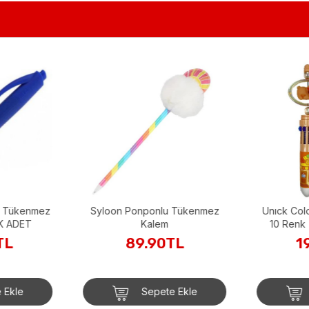
ni Tükenmez
Syloon Ponponlu Tükenmez
Unıck Col
K ADET
Kalem
10 Renk
TL
89.90TL
1
 Ekle
Sepete Ekle