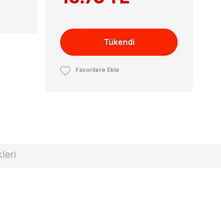
Tükendi
Favorilere Ekle
leri