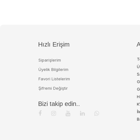
Hızlı Erişim
A
T
Siparişlerim
Ü
Üyelik Bilgilerim
S
Favori Listelerim
G
Şifremi Değiştir
G
H
Bizi takip edin..
K
İ
B