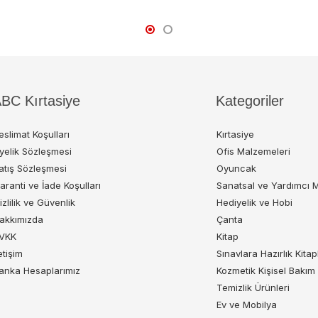
BC Kırtasiye
Kategoriler
eslimat Koşulları
Kırtasiye
yelik Sözleşmesi
Ofis Malzemeleri
atış Sözleşmesi
Oyuncak
aranti ve İade Koşulları
Sanatsal ve Yardımcı 
izlilik ve Güvenlik
Hediyelik ve Hobi
akkımızda
Çanta
VKK
Kitap
letişim
Sınavlara Hazırlık Kitap
anka Hesaplarımız
Kozmetik Kişisel Bakım
Temizlik Ürünleri
Ev ve Mobilya