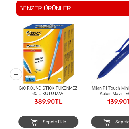
BENZER ÜRÜNLER
 )
BİC ROUND STICK TÜKENMEZ
Milan P1 Touch Mi
60 LI KUTU MAVİ
Kalem Mavi TE
389.90TL
139.90
Sepete Ekle
Sepete