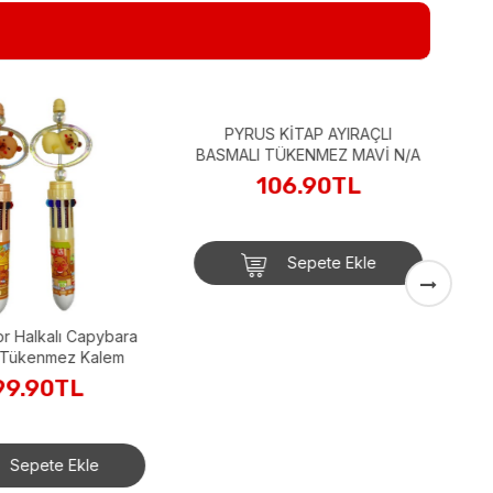
F
or Halkalı Capybara
PYRUS KİTAP AYIRAÇLI
 Tükenmez Kalem
BASMALI TÜKENMEZ MAVİ N/A
99.90TL
106.90TL
Sepete Ekle
Sepete Ekle