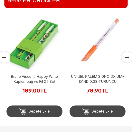
BENZER ÜRÜNLER
Bruno Visconti Happy Write
UNİ JEL KALEM SİGNO DX UM-
Kaplumbağ ve Fil 2 li Set
151ND 0,38 TURUNCU
Tükenmez Kalem
189.00TL
78.90TL
Sepete Ekle
Sepete Ekle