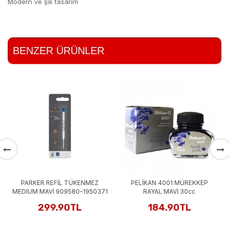
Modern ve şık tasarım
BENZER ÜRÜNLER
PE
PARKER REFİL TÜKENMEZ
PELİKAN 4001 MÜREKKEP
EDIUM MAVİ 909580-1950371
RAYAL MAVİ 30cc
299.90TL
184.90TL