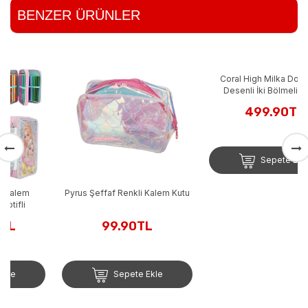
BENZER ÜRÜNLER
Pyrus Şeffaf Renkli Kalem Kutu
Coral High Milka Dondurma
Desenli İki Bölmeli Kalem
Çantası 31054
99.90TL
499.90TL
Sepete Ekle
Sepete Ekle