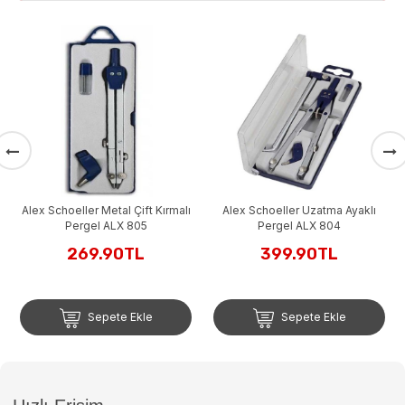
Brons 
 Schoeller Metal Çift Kırmalı
Alex Schoeller Uzatma Ayaklı
Pergel ALX 805
Pergel ALX 804
269.90TL
399.90TL
Sepete Ekle
Sepete Ekle