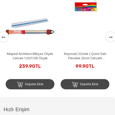
Maped Architect Mikyas Ölçek
Keyroad ( Esnek ) Çizim Seti
Cetveli 1:20/1:125 Ölçek
Flexıble 20cm Cetvelli
Gökkuşağı
239.90TL
99.90TL
Sepete Ekle
Sepete Ekle
Hızlı Erişim