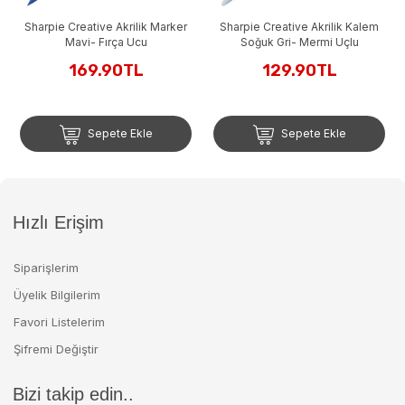
reative Akrilik Marker
Sharpie Creative Akrilik Kalem
avi- Fırça Ucu
Soğuk Gri- Mermi Uçlu
169.90TL
129.90TL
Sepete Ekle
Sepete Ekle
Hızlı Erişim
Siparişlerim
Üyelik Bilgilerim
Favori Listelerim
Şifremi Değiştir
Bizi takip edin..