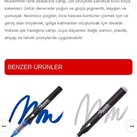
Mükemmel renk skalasına sahip, üst seviyede sanatsal kuru boya
kalemleri. Üstün derecede yoğun ve güçlü pigmentli, kaygan ve
yumuşak. Kesintisiz çizgiler, ince hassas kontürler çizmek için ve
geniş alan boyamak, gölge katmanları oluşturmak için idealdir.
Yüksek ışık haslığına sahip, suya dayanıklı. Kağıt, karton, plastik,
ahşap ve tekstil yüzeylerde uygulanabilir.
BENZER ÜRÜNLER
Del Rey T
Prussian
6