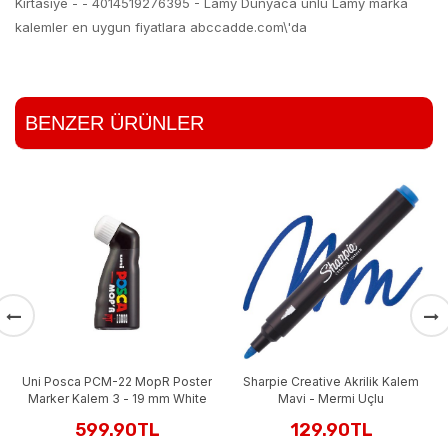
Kırtasiye - - 4014519276395 - Lamy Dünyaca ünlü Lamy marka
kalemler en uygun fiyatlara abccadde.com\'da
BENZER ÜRÜNLER
Uni Posca PCM-22 MopR Poster
Sharpie Creative Akrilik Kalem
Marker Kalem 3 - 19 mm White
Mavi - Mermi Uçlu
599.90TL
129.90TL