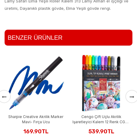
Lamy Safari Elma Yeşili Roller Kalem 313 Lamy Alman el işçiliği ve
üretimi, Dayanıklı plastik gövde, Elma Yeşili gövde rengi.
BENZER ÜRÜNLER
Sharpie Creative Akrilik Marker
Cengo Çift Uçlu Akrilik
Mavi- Fırça Ucu
Işaretleyici Kalem 12 Renk CGO-
604
169.90TL
539.90TL