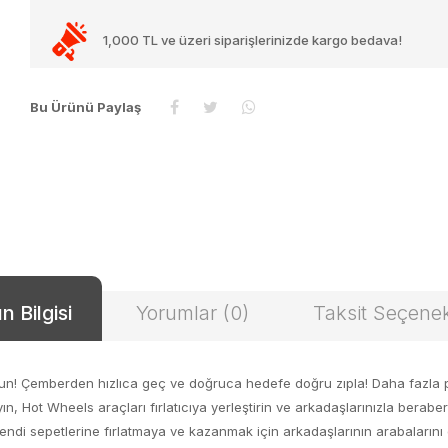
1,000 TL ve üzeri siparişlerinizde kargo bedava!
Bu Ürünü Paylaş
n Bilgisi
Yorumlar (0)
Taksit Seçenek
un! Çemberden hızlıca geç ve doğruca hedefe doğru zıpla! Daha fazla pua
layın, Hot Wheels araçları fırlatıcıya yerleştirin ve arkadaşlarınızla berab
e kendi sepetlerine fırlatmaya ve kazanmak için arkadaşlarının arabalar