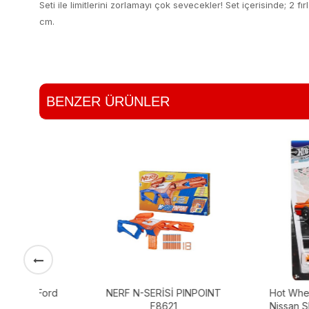
Seti ile limitlerini zorlamayı çok sevecekler! Set içerisinde; 2 
cm.
BENZER ÜRÜNLER
ord
NERF N-SERİSİ PINPOINT
Hot Wheels Silver 
F8621
Nissan Skyline HT