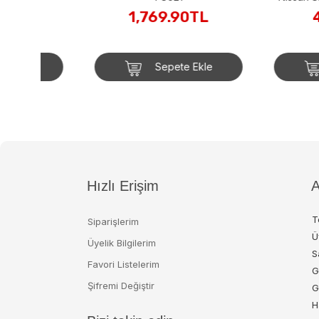
(HRT81-JBY
1,769.90TL
499.90
Sepete Ekle
Sepete
Hızlı Erişim
A
T
Siparişlerim
Ü
Üyelik Bilgilerim
S
Favori Listelerim
G
Şifremi Değiştir
G
H