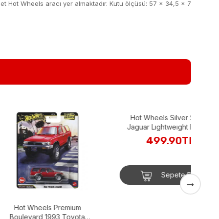
3 adet Hot Wheels aracı yer almaktadır. Kutu ölçüsü: 57 x 34,5 x 7
Hot Wheels Silver Series
Jaguar Lıghtweıght E-TYpe
(HRT81-JBY90)
499.90TL
H
Sepete Ekle
heels Premium
ard 1993 Toyota