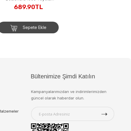
r GJT68-JHW18
89.90TL
Sepete Ekle
Bültenimize Şimdi Katılın
Kampanyalarımızdan ve indirimlerimizden
güncel olarak haberdar olun.
Malzemeler