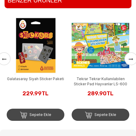
BENZER ÜRÜNLER
Tekrar Tek
Sticker Pa
28
ay Siyah Sticker Paketi
Tekrar Tekrar Kullanılabilen
Sticker Pad Hayvanlar LS-600
229.99TL
289.90TL
Sepete Ekle
Sepete Ekle