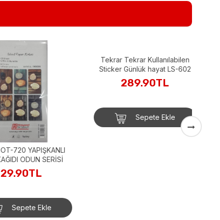
Ga
YAPIŞKANLI
Tekrar Tekrar Kullanılabilen
IDI ODUN SERİSİ
Sticker Günlük hayat LS-602
9.90TL
289.90TL
Sepete Ekle
Sepete Ekle