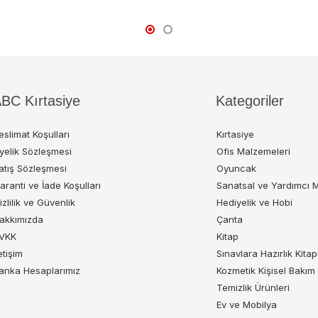
BC Kırtasiye
Kategoriler
eslimat Koşulları
Kırtasiye
yelik Sözleşmesi
Ofis Malzemeleri
atış Sözleşmesi
Oyuncak
aranti ve İade Koşulları
Sanatsal ve Yardımcı 
izlilik ve Güvenlik
Hediyelik ve Hobi
akkımızda
Çanta
VKK
Kitap
letişim
Sınavlara Hazırlık Kitap
anka Hesaplarımız
Kozmetik Kişisel Bakım
Temizlik Ürünleri
Ev ve Mobilya