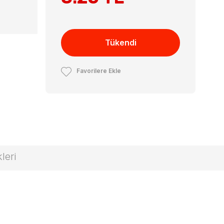
Tükendi
Favorilere Ekle
leri