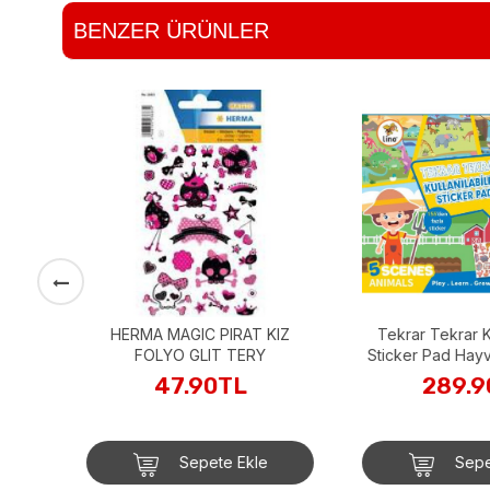
BENZER ÜRÜNLER
len
HERMA MAGIC PIRAT KIZ
Tekrar Tekrar Kull
FOLYO GLIT TERY
Sticker Pad Hayva
47.90TL
289.90
Sepete Ekle
Sepete