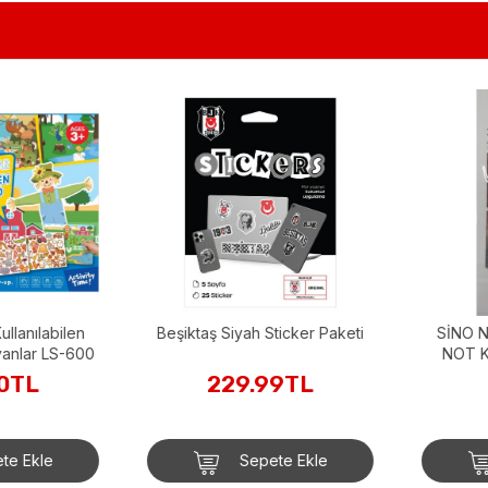
anılabilen
Beşiktaş Siyah Sticker Paketi
SİNO NOT-720 
nlar LS-600
NOT KAĞ
TL
229.99TL
2
 Ekle
Sepete Ekle