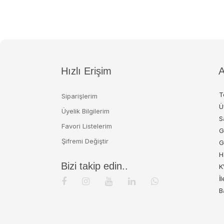
Hızlı Erişim
A
T
Siparişlerim
Ü
Üyelik Bilgilerim
S
Favori Listelerim
G
Şifremi Değiştir
G
H
Bizi takip edin..
K
İ
B