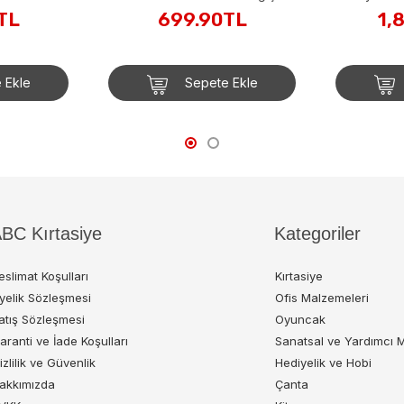
P70
JCN89
TL
699.90TL
1,
 Ekle
Sepete Ekle
BC Kırtasiye
Kategoriler
eslimat Koşulları
Kırtasiye
yelik Sözleşmesi
Ofis Malzemeleri
atış Sözleşmesi
Oyuncak
aranti ve İade Koşulları
Sanatsal ve Yardımcı 
izlilik ve Güvenlik
Hediyelik ve Hobi
akkımızda
Çanta