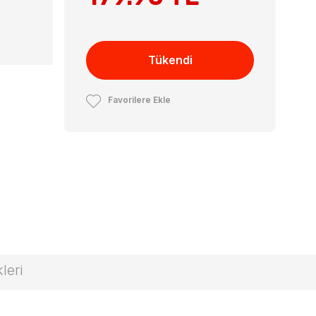
Tükendi
Favorilere Ekle
leri