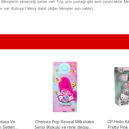
Minişlerin seveceği yerler var! Tüy, yün yumağı gibi asılı oyuncaklar Mini
 var. Kutuya 1 Miniş dahil (diğer Minişler ayrı satılır).
elsea Ve
Chelsea Pop Reveal Milkshake
GP Hello K
 Setleri
Serisi (Kokulu ve renk değişimi)
Pretty Pin