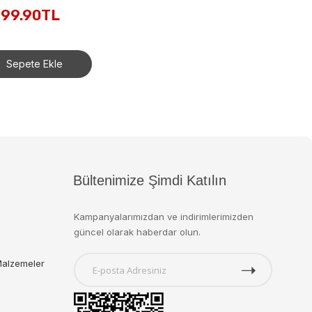
EVİ/BARBIENİN HAYATI FXG57
899.90TL
8,199.00TL
Sepete Ekle
Sepete Ekle
Bültenimize Şimdi Katılın
Kampanyalarımızdan ve indirimlerimizden
güncel olarak haberdar olun.
Malzemeler