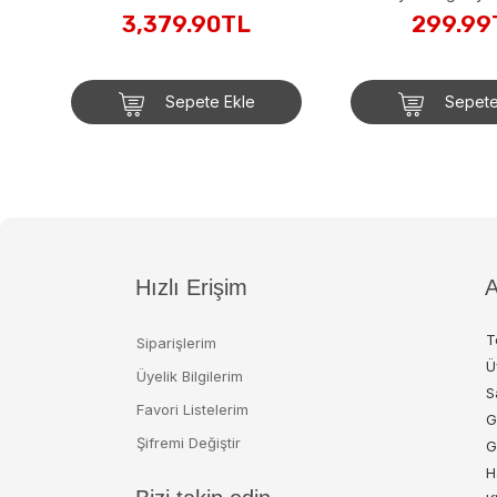
GHV69-GR
3,379.90TL
299.99
Sepete Ekle
Sepete
Hızlı Erişim
A
T
Siparişlerim
Ü
Üyelik Bilgilerim
S
Favori Listelerim
G
Şifremi Değiştir
G
H