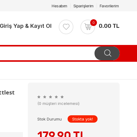
Hesabım
Siparişlerim
Favorilerim
0
Giriş Yap & Kayıt Ol
0.00 TL
tlest
(0 müşteri incelemesi)
Stok Durumu
Stokta yok!
179.90 TL