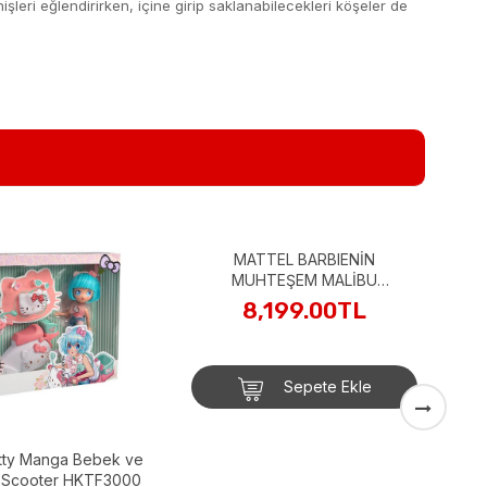
şleri eğlendirirken, içine girip saklanabilecekleri köşeler de
Ba
ıtty Manga Bebek ve
MATTEL BARBIENİN
k Scooter HKTF3000
MUHTEŞEM MALİBU