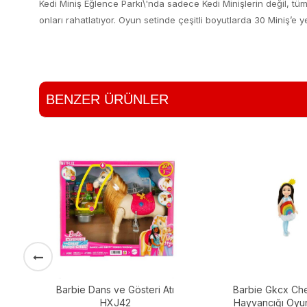
Kedi Miniş Eğlence Parkı\'nda sadece Kedi Minişlerin değil, tüm 
onları rahatlatıyor. Oyun setinde çeşitli boyutlarda 30 Miniş’e yer
BENZER ÜRÜNLER
r
Barbie Dans ve Gösteri Atı
Barbie Gkcx Ch
4-
HXJ42
Hayvancığı Oyun