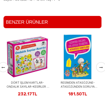
BENZER ÜRÜNLER
TABU XL /
2
RT İŞLEM KARTLAR-
RESİMDEN ATASÖZÜNE-
IK SAYILAR-KESİRLER 9
ATASÖZÜNDEN SORUYA
YAŞ 100 KART
ATASÖZÜ KARTLARI
232.17TL
181.50TL