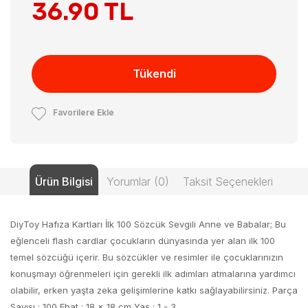
36.90 TL
Tükendi
Favorilere Ekle
Ürün Bilgisi
Yorumlar (0)
Taksit Seçenekleri
DiyToy Hafıza Kartları İlk 100 Sözcük Sevgili Anne ve Babalar; Bu
eğlenceli flash cardlar çocukların dünyasında yer alan ilk 100
temel sözcüğü içerir. Bu sözcükler ve resimler ile çocuklarınızın
konuşmayı öğrenmeleri için gerekli ilk adımları atmalarına yardımcı
olabilir, erken yaşta zeka gelişimlerine katkı sağlayabilirsiniz. Parça
Sayısı : 100 Ebat : 18 x 18 cm Yaş : 1 - 3