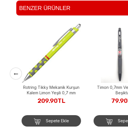
BENZER ÜRÜNLER
il
Rotring Tikky Mekanik Kurşun
Timon 0,7mm Versatil Kalem
Kalem Limon Yeşili 0,7 mm
Beşiktaş
209.90TL
79.90
Sepete Ekle
Sepete