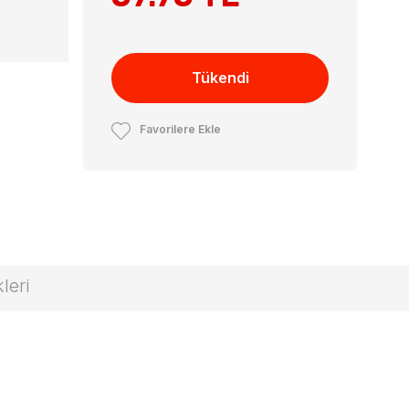
Tükendi
Favorilere Ekle
leri