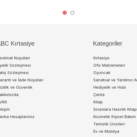
BC Kırtasiye
Kategoriler
eslimat Koşulları
Kırtasiye
yelik Sözleşmesi
Ofis Malzemeleri
atış Sözleşmesi
Oyuncak
aranti ve İade Koşulları
Sanatsal ve Yardımcı 
izlilik ve Güvenlik
Hediyelik ve Hobi
akkımızda
Çanta
VKK
Kitap
letişim
Sınavlara Hazırlık Kitap
anka Hesaplarımız
Kozmetik Kişisel Bakım
Temizlik Ürünleri
Ev ve Mobilya