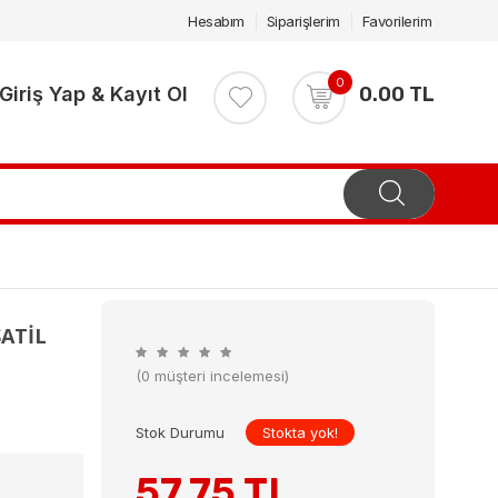
Hesabım
Siparişlerim
Favorilerim
0
Giriş Yap & Kayıt Ol
0.00 TL
SATİL
(0 müşteri incelemesi)
Stok Durumu
Stokta yok!
57.75 TL