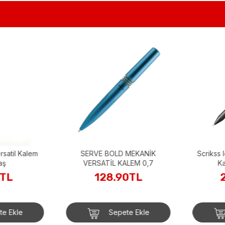
SERVE BOLD MEKANİK
Scrikss Ic
VERSATİL KALEM 0,7
Kal
TL
128.90TL
2
 Ekle
Sepete Ekle