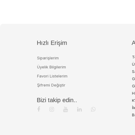
Hızlı Erişim
A
T
Siparişlerim
Ü
Üyelik Bilgilerim
S
Favori Listelerim
G
Şifremi Değiştir
G
H
Bizi takip edin..
K
İ
B