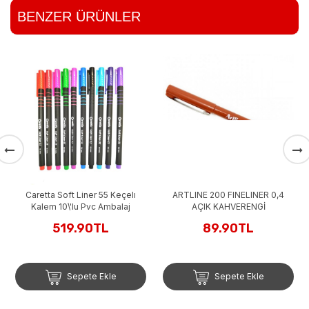
BENZER ÜRÜNLER
Caretta Soft Liner 55 Keçelı
ARTLINE 200 FINELINER 0,4
Kalem 10\'lu Pvc Ambalaj
AÇIK KAHVERENGİ
519.90TL
89.90TL
Sepete Ekle
Sepete Ekle