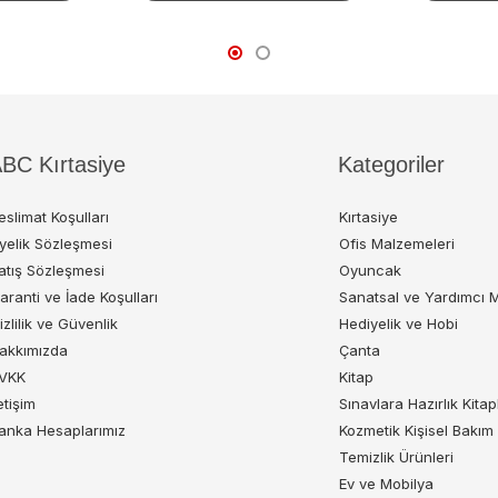
BC Kırtasiye
Kategoriler
eslimat Koşulları
Kırtasiye
yelik Sözleşmesi
Ofis Malzemeleri
atış Sözleşmesi
Oyuncak
aranti ve İade Koşulları
Sanatsal ve Yardımcı 
izlilik ve Güvenlik
Hediyelik ve Hobi
akkımızda
Çanta
VKK
Kitap
letişim
Sınavlara Hazırlık Kitap
anka Hesaplarımız
Kozmetik Kişisel Bakım
Temizlik Ürünleri
Ev ve Mobilya