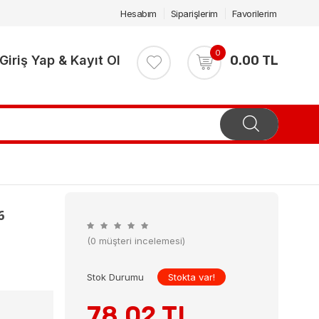
Hesabım
Siparişlerim
Favorilerim
0
Giriş Yap & Kayıt Ol
0.00 TL
6
(0 müşteri incelemesi)
Stok Durumu
Stokta var!
78.02 TL