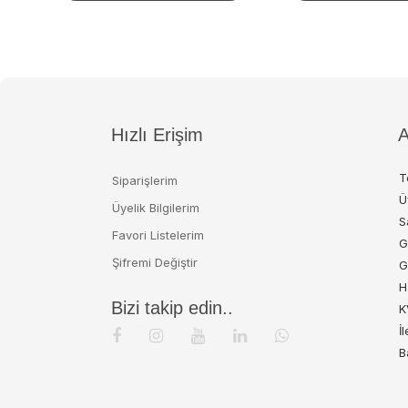
Hızlı Erişim
A
T
Siparişlerim
Ü
Üyelik Bilgilerim
S
Favori Listelerim
G
Şifremi Değiştir
G
H
Bizi takip edin..
K
İ
B