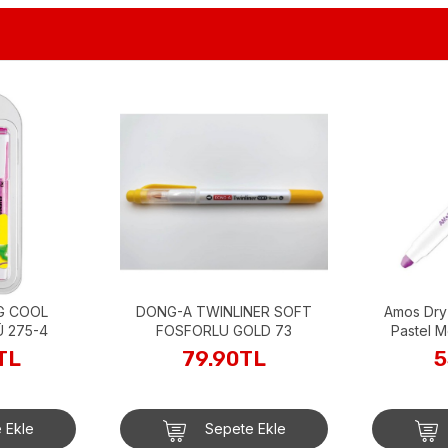
LINER SOFT
Amos Dry Candy Highlighter
STABİL
 GOLD 73
Pastel Mor Fosforlu Kalem
90TL
55.90TL
ete Ekle
Sepete Ekle