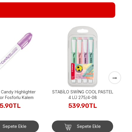
ABC Mini Sunum Çiçekleri
Fosforlu Kalem 5 li MD-154
149.90TL
Sepete Ekle
O SWİNG COOL PASTEL
4 LÜ 275/4-08
539.90TL
Sepete Ekle