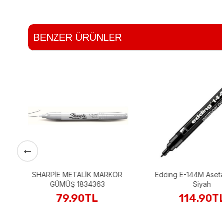
BENZER ÜRÜNLER
ÖR
Edding E-144M Asetat Kalemi
KRAF PERMANEN
Siyah
KESİK UÇ 230 
114.90TL
49.90