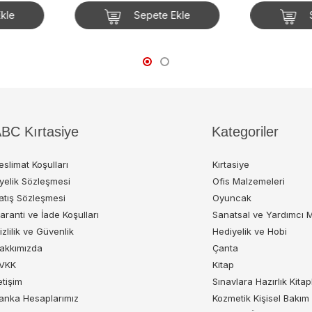
 Ekle
Sepete Ekle
BC Kırtasiye
Kategoriler
eslimat Koşulları
Kırtasiye
yelik Sözleşmesi
Ofis Malzemeleri
atış Sözleşmesi
Oyuncak
aranti ve İade Koşulları
Sanatsal ve Yardımcı 
izlilik ve Güvenlik
Hediyelik ve Hobi
akkımızda
Çanta
VKK
Kitap
letişim
Sınavlara Hazırlık Kitap
anka Hesaplarımız
Kozmetik Kişisel Bakım