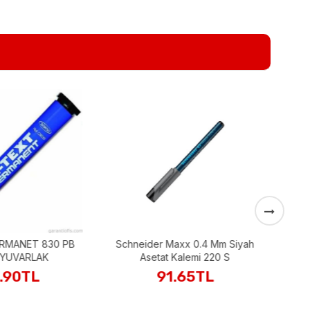
FABER CASTELL ASETAT M
SİYAH
99.90TL
Sepete Ekle
 Maxx 0.4 Mm Siyah
t Kalemi 220 S
1.65TL