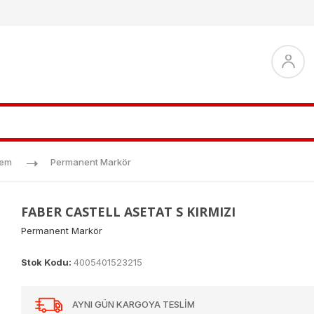
lem
Permanent Markör
FABER CASTELL ASETAT S KIRMIZI
Permanent Markör
Stok Kodu:
4005401523215
AYNI GÜN KARGOYA TESLİM