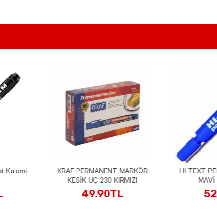
T MARKÖR
HI-TEXT PERMANET 830 PB
Schneider
KIRMIZI
MAVİ YUVARLAK
Aseta
TL
52.90TL
9