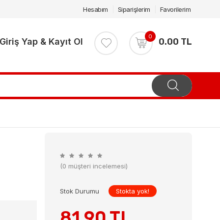
Hesabım
Siparişlerim
Favorilerim
0
Giriş Yap & Kayıt Ol
0.00 TL
(0 müşteri incelemesi)
Stok Durumu
Stokta yok!
81.90 TL