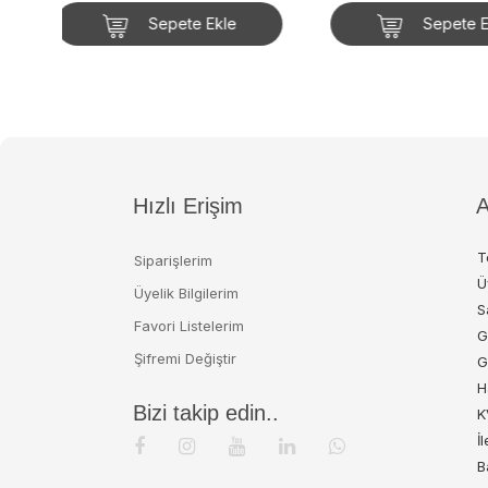
Sepete Ekle
Sepete
Hızlı Erişim
A
T
Siparişlerim
Ü
Üyelik Bilgilerim
S
Favori Listelerim
G
Şifremi Değiştir
G
H
Bizi takip edin..
K
İ
B