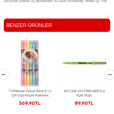
çerçeveli plastik uç Mürekkebi: Su bazlı mürekkep Yedek uç: Yok
BENZER ÜRÜNLER
D
TOPModel Pastel Renk 6 \' lı
ARTLINE 200 FINELINER 0,4
Çift Uçlu Keçeli Kalemler
AÇIK YEŞİL
12188_A1
369.90TL
89.90TL