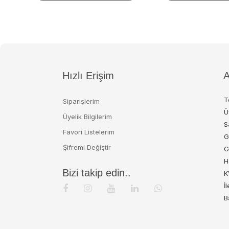
Hızlı Erişim
A
T
Siparişlerim
Ü
Üyelik Bilgilerim
S
Favori Listelerim
G
Şifremi Değiştir
G
H
Bizi takip edin..
K
İ
B