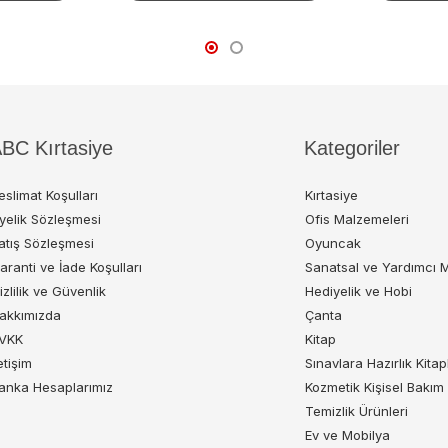
BC Kırtasiye
Kategoriler
eslimat Koşulları
Kırtasiye
yelik Sözleşmesi
Ofis Malzemeleri
atış Sözleşmesi
Oyuncak
aranti ve İade Koşulları
Sanatsal ve Yardımcı 
izlilik ve Güvenlik
Hediyelik ve Hobi
akkımızda
Çanta
VKK
Kitap
letişim
Sınavlara Hazırlık Kitap
anka Hesaplarımız
Kozmetik Kişisel Bakım
Temizlik Ürünleri
Ev ve Mobilya