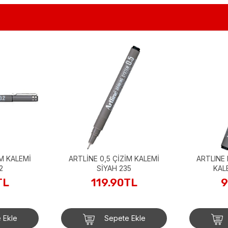
İM KALEMİ
ARTLİNE 0,5 ÇİZİM KALEMİ
ARTLINE 
2
SİYAH 235
KAL
TL
119.90TL
9
 Ekle
Sepete Ekle