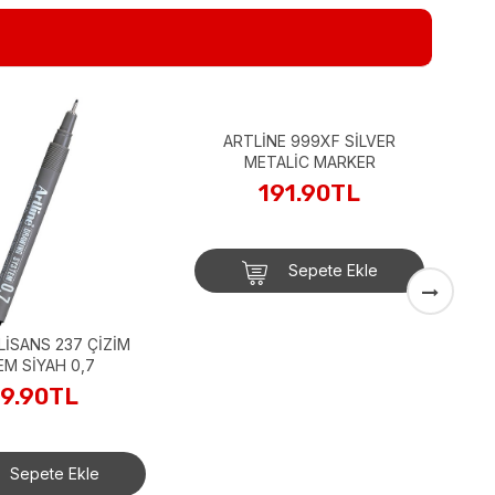
ARTLİNE 999XF SİLVER
METALİC MARKER
A
191.90TL
Sepete Ekle
LİSANS 237 ÇİZİM
EM SİYAH 0,7
9.90TL
Sepete Ekle