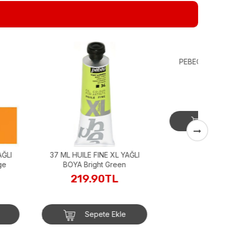
PEBEO YAĞLI BOYA 37 ML
YEŞİL
162.90TL
Sepete Ekle
ILE FINE XL YAĞLI
 Bright Green
19.90TL
Sepete Ekle