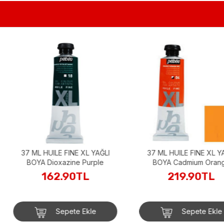
 XL YAĞLI
37 ML HUILE FINE XL YAĞLI
37 ML HU
 Purple
BOYA Cadmium Orange
BOYA
TL
219.90TL
2
 Ekle
Sepete Ekle