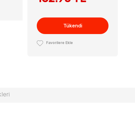
Tükendi
Favorilere Ekle
leri