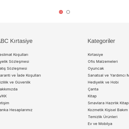
BC Kırtasiye
Kategoriler
eslimat Koşulları
Kırtasiye
yelik Sözleşmesi
Ofis Malzemeleri
atış Sözleşmesi
Oyuncak
aranti ve İade Koşulları
Sanatsal ve Yardımcı 
izlilik ve Güvenlik
Hediyelik ve Hobi
akkımızda
Çanta
VKK
Kitap
letişim
Sınavlara Hazırlık Kitap
anka Hesaplarımız
Kozmetik Kişisel Bakım
Temizlik Ürünleri
Ev ve Mobilya