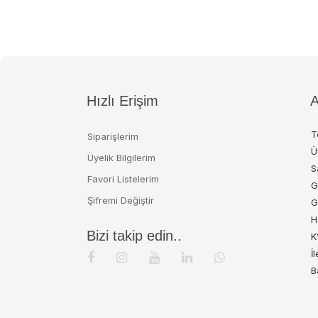
Hızlı Erişim
A
T
Siparişlerim
Ü
Üyelik Bilgilerim
S
Favori Listelerim
G
Şifremi Değiştir
G
H
Bizi takip edin..
K
İ
B