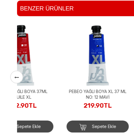
BENZER ÜRÜNLER
PEBEO YAĞLI BOYA XL 37 ML
37 ML HUILE FINE
NO: 12 MAVİ
BOYA Dioxazine
219.90TL
162.90
Sepete Ekle
Sepete