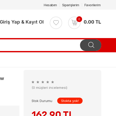
Hesabım
Siparişlerim
Favorilerim
0
Giriş Yap & Kayıt Ol
0.00 TL
ow
(0 müşteri incelemesi)
Stok Durumu
Stokta yok!
162.90 TL